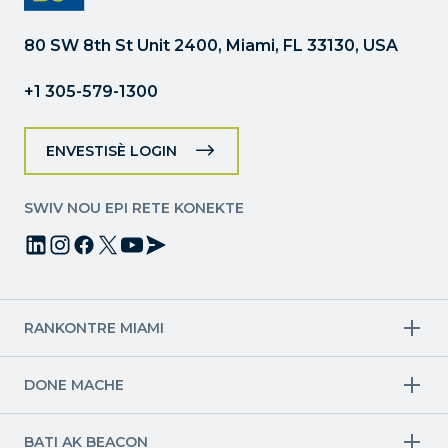
jaden
sa
80 SW 8th St Unit 2400, Miami, FL 33130, USA
a
vid.
+1 305-579-1300
ENVESTISÈ LOGIN
SWIV NOU EPI RETE KONEKTE
RANKONTRE MIAMI
Endistri sib
DONE MACHE
Aviyasyon & Aerospace
Finans
Endistri kreyatif
Ekonomi
Syans lavi ak swen sante
Mendèv & Talent Pipeline
BATI AK BEACON