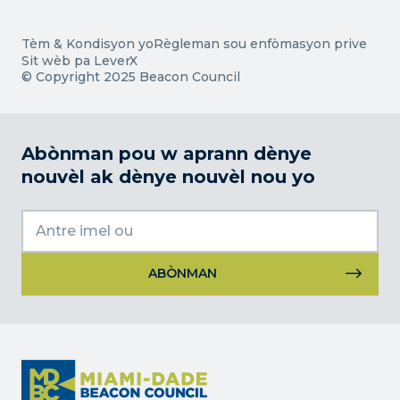
Taks konpetitif
Koneksyon Konstriksyon
Karyè
Medya
Edikasyon
Komisyon Konsèy
Evènman
Kalite lavi
Fondasyon
Tèm & Kondisyon yo
Règleman sou enfòmasyon prive
Bati pou Pi devan
Fòmasyon avni nou an
Sit wèb pa LeverX
Kontakte
© Copyright 2025 Beacon Council
Abònman pou w aprann dènye
nouvèl ak dènye nouvèl nou yo
Itilizasyon
kontak
konstan.
Tanpri
kite