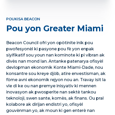
Sou
nou
POUKISA BEACON
Pou yon Greater Miami
Beacon Council ofri yon opòtinite inik pou
pwofesyonèl ki pasyone pou fè yon enpak
siyifikatif sou youn nan kominote ki pi vibran ak
divès nan mond lan. Antanke patenarya ofisyèl
devlopman ekonomik Konte Miami-Dade, nou
konsantre sou kreye djòb, atire envestisman, ak
fòme avni ekonomik rejyon nou an. Travay isit la
vle di ke ou nan premye inisyativ ki mennen
inovasyon ak pwosperite nan sektè tankou
teknoloji, swen sante, komès, ak finans. Ou pral
kolabore ak dirijan endistri yo, ofisyèl
gouvènman yo, ak moun ki gen enterè nan