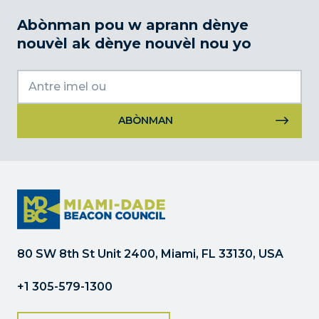
Abònman pou w aprann dènye
nouvèl ak dènye nouvèl nou yo
Itilizasyon
kontak
konstan.
Tanpri
kite
jaden
sa
80 SW 8th St Unit 2400, Miami, FL 33130, USA
a
vid.
+1 305-579-1300