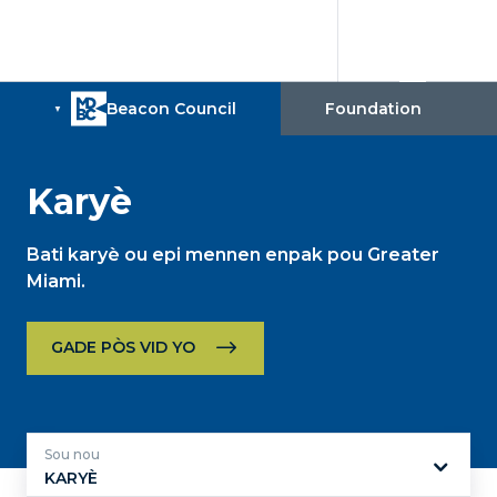
Karyè
Bati karyè ou epi mennen enpak pou Greater
Miami.
GADE PÒS VID YO
Sou nou
KARYÈ