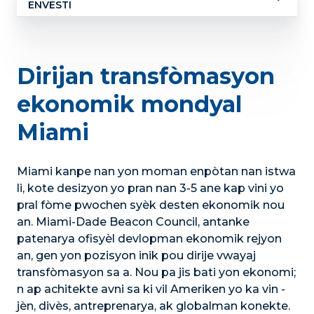
ENVESTI
Sou
nou
Dirijan transfòmasyon
ekonomik mondyal
Miami
Miami kanpe nan yon moman enpòtan nan istwa
li, kote desizyon yo pran nan 3-5 ane kap vini yo
pral fòme pwochen syèk desten ekonomik nou
an. Miami-Dade Beacon Council, antanke
patenarya ofisyèl devlopman ekonomik rejyon
an, gen yon pozisyon inik pou dirije vwayaj
transfòmasyon sa a. Nou pa jis bati yon ekonomi;
n ap achitekte avni sa ki vil Ameriken yo ka vin -
jèn, divès, antreprenarya, ak globalman konekte.