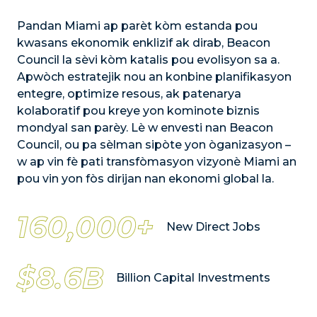
Pandan Miami ap parèt kòm estanda pou
kwasans ekonomik enklizif ak dirab, Beacon
Council la sèvi kòm katalis pou evolisyon sa a.
Apwòch estratejik nou an konbine planifikasyon
entegre, optimize resous, ak patenarya
kolaboratif pou kreye yon kominote biznis
mondyal san parèy. Lè w envesti nan Beacon
Council, ou pa sèlman sipòte yon òganizasyon –
w ap vin fè pati transfòmasyon vizyonè Miami an
pou vin yon fòs dirijan nan ekonomi global la.
160,000+
New Direct Jobs
$8.6B
Billion Capital Investments