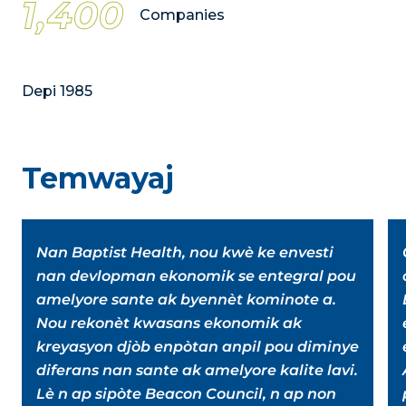
1,400
Companies
Depi 1985
Temwayaj
Nan Baptist Health, nou kwè ke envesti
nan devlopman ekonomik se entegral pou
amelyore sante ak byennèt kominote a.
Nou rekonèt kwasans ekonomik ak
kreyasyon djòb enpòtan anpil pou diminye
diferans nan sante ak amelyore kalite lavi.
Lè n ap sipòte Beacon Council, n ap non