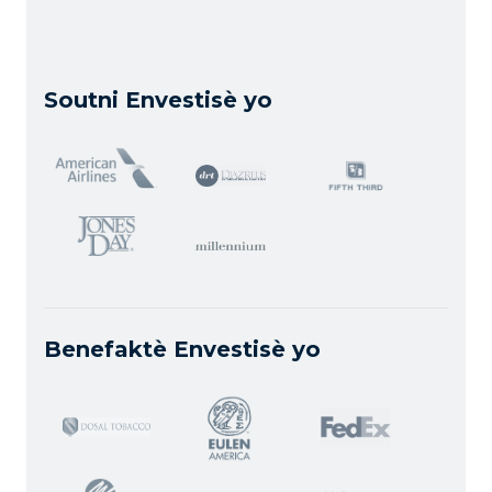
Soutni Envestisè yo
Benefaktè Envestisè yo