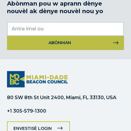
Abònman pou w aprann dènye
nouvèl ak dènye nouvèl nou yo
Itilizasyon
kontak
konstan.
Tanpri
kite
jaden
sa
80 SW 8th St Unit 2400, Miami, FL 33130, USA
a
vid.
+1 305-579-1300
ENVESTISÈ LOGIN