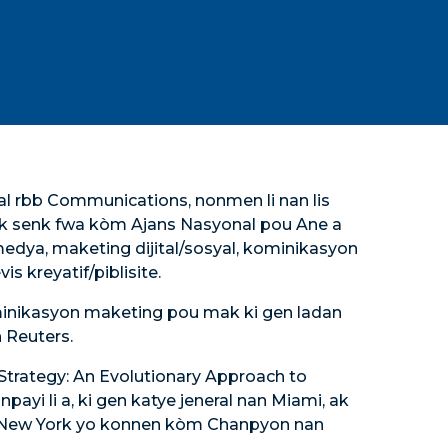
ral rbb Communications, nonmen li nan lis
ak senk fwa kòm Ajans Nasyonal pou Ane a
medya, maketing dijital/sosyal, kominikasyon
is kreyatif/piblisite.
nikasyon maketing pou mak ki gen ladan
Reuters.
Strategy: An Evolutionary Approach to
ayi li a, ki gen katye jeneral nan Miami, ak
 New York yo konnen kòm Chanpyon nan