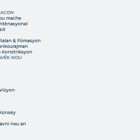
afik Konte
sa
onib
a
EACON
vid.
ou mache
ntènasyonal
sit
 talan & Fòmasyon
 ankourajman
 Konstriksyon
AVÈK NOU
Vizyon
Konsèy
avni nou an