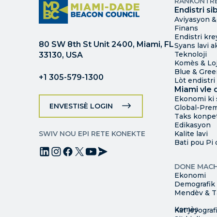
RANKONTRE
Endistri si
Aviyasyon &
Finans
Endistri kre
80 SW 8th St Unit 2400, Miami, FL
Syans lavi 
Teknoloji
33130, USA
Komès & Loj
Blue & Gre
+1 305-579-1300
Lòt endistri
Miami vle d
Ekonomi ki 
ENVESTISÈ LOGIN
Global-Pre
Taks konpet
Edikasyon
SWIV NOU EPI RETE KONEKTE
Kalite lavi
Bati pou Pi
DONE MAC
Ekonomi
Demografik
Mendèv & Ta