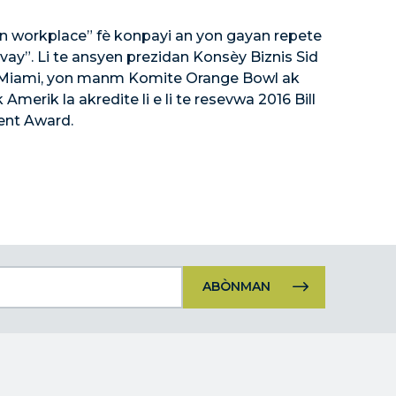
en workplace” fè konpayi an yon gayan repete
ay”. Li te ansyen prezidan Konsèy Biznis Sid
 Miami, yon manm Komite Orange Bowl ak
Amerik la akredite li e li te resevwa 2016 Bill
nt Award.
Itilizasyon
kontak
konstan.
Tanpri
kite
jaden