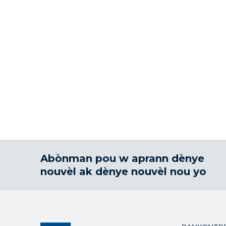
Abònman pou w aprann dènye
nouvèl ak dènye nouvèl nou yo