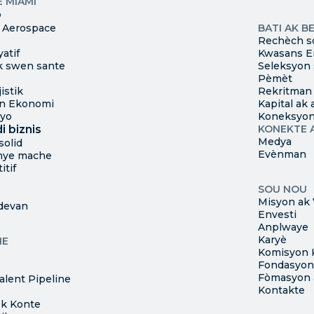
 MIAMI
Komès
Kat jeyogr
b
Sit ki disp
 Aerospace
BATI AK B
Rechèch s
yatif
Kwasans E
ak swen sante
Seleksyon 
Pèmèt
istik
Rekritman
en Ekonomi
Kapital ak
 yo
Koneksyon
i biznis
KONEKTE 
Medya
solid
Evènman
mye mache
itif
SOU NOU
Misyon ak 
 devan
Envesti
Anplwaye
Karyè
HE
Komisyon 
Fondasyon
Fòmasyon 
lent Pipeline
Kontakte