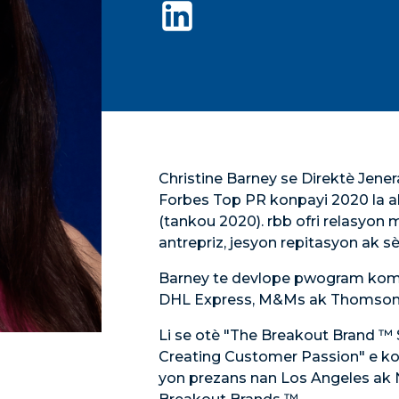
Christine Barney se Direktè Jene
Forbes Top PR konpayi 2020 la 
(tankou 2020). rbb ofri relasyon 
antrepriz, jesyon repitasyon ak sèv
Barney te devlope pwogram komi
DHL Express, M&Ms ak Thomson 
Li se otè "The Breakout Brand ™ 
Creating Customer Passion" e konp
yon prezans nan Los Angeles ak