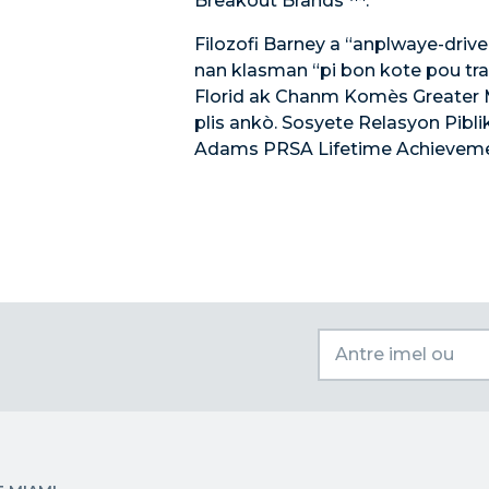
Breakout Brands ™.
Filozofi Barney a “anplwaye-driv
nan klasman “pi bon kote pou trav
Florid ak Chanm Komès Greater
plis ankò. Sosyete Relasyon Piblik 
Adams PRSA Lifetime Achieveme