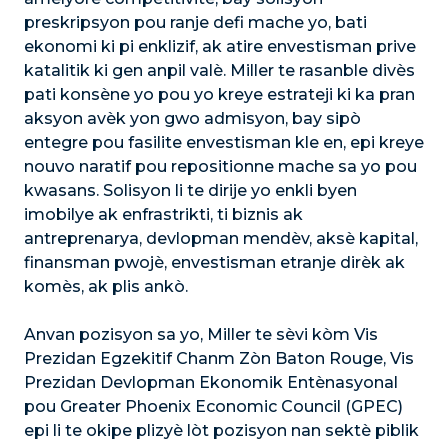
preskripsyon pou ranje defi mache yo, bati
ekonomi ki pi enklizif, ak atire envestisman prive
katalitik ki gen anpil valè. Miller te rasanble divès
pati konsène yo pou yo kreye estrateji ki ka pran
aksyon avèk yon gwo admisyon, bay sipò
entegre pou fasilite envestisman kle en, epi kreye
nouvo naratif pou repositionne mache sa yo pou
kwasans. Solisyon li te dirije yo enkli byen
imobilye ak enfrastrikti, ti biznis ak
antreprenarya, devlopman mendèv, aksè kapital,
finansman pwojè, envestisman etranje dirèk ak
komès, ak plis ankò.
Anvan pozisyon sa yo, Miller te sèvi kòm Vis
Prezidan Egzekitif Chanm Zòn Baton Rouge, Vis
Prezidan Devlopman Ekonomik Entènasyonal
pou Greater Phoenix Economic Council (GPEC)
epi li te okipe plizyè lòt pozisyon nan sektè piblik