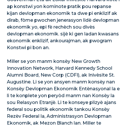
ap konstwi yon kominote pratik pou repanse
kijan devlopman ekonomik ta dwe pi enklizif ak
dirab, fòme pwochen jenerasyon lidè devlopman
ekonomik yo, epi fè rechèch sou divès
devlopman ekonomik. sijè ki gen ladan kwasans
ekonomik enklizif, ankourajman, ak pwogram
Konstwi pi bon an.
Miller se yon manm konsèy New Growth
Innovation Network, Harvard Kennedy School
Alumni Board, New Corp (CDFI), ak Inivèsite St.
Augustine. Li se yon ansyen manm konsèy nan
Konsèy Devlopman Ekonomik Entènasyonal la e
li te konplete yon peryòd manm nan Konsèy la
sou Relasyon Etranjè. Li te konseye plizyè ajans
federal sou politik ekonomik tankou Konsèy
Rezèv Federal la, Administrasyon Devlopman
Ekonomik, ak Mezon Blanch lan. Miller te