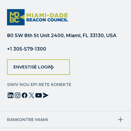
konstan.
Tanpri
kite
jaden
sa
80 SW 8th St Unit 2400, Miami, FL 33130, USA
a
vid.
+1 305-579-1300
ENVESTISÈ LOGIN
SWIV NOU EPI RETE KONEKTE
RANKONTRE MIAMI
Endistri sib