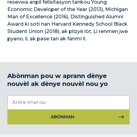
resevwa anpil felisitasyon tankou Young
Economic Developer of the Year (2013), Michigan
Man of Excellence (2016), Distinguished Alumni
Award ki soti nan Harvard Kennedy School Black
Student Union (2018), ak plizyè lòt. Li renmen jwe
pyano, li, ak pase tan ak fanmi li.
Abònman pou w aprann dènye
nouvèl ak dènye nouvèl nou yo
Itilizasyon
kontak