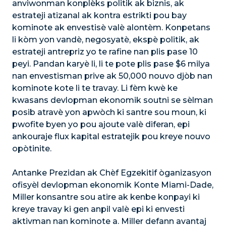
anviwonman konplèks politik ak biznis, ak
estrateji atizanal ak kontra estrikti pou bay
kominote ak envestisè valè alontèm. Konpetans
li kòm yon vandè, negosyatè, ekspè politik, ak
estrateji antrepriz yo te rafine nan plis pase 10
peyi. Pandan karyè li, li te pote plis pase $6 milya
nan envestisman prive ak 50,000 nouvo djòb nan
kominote kote li te travay. Li fèm kwè ke
kwasans devlopman ekonomik soutni se sèlman
posib atravè yon apwòch ki santre sou moun, ki
pwofite byen yo pou ajoute valè diferan, epi
ankouraje flux kapital estratejik pou kreye nouvo
opòtinite.
Antanke Prezidan ak Chèf Egzekitif òganizasyon
ofisyèl devlopman ekonomik Konte Miami-Dade,
Miller konsantre sou atire ak kenbe konpayi ki
kreye travay ki gen anpil valè epi ki envesti
aktivman nan kominote a. Miller defann avantaj