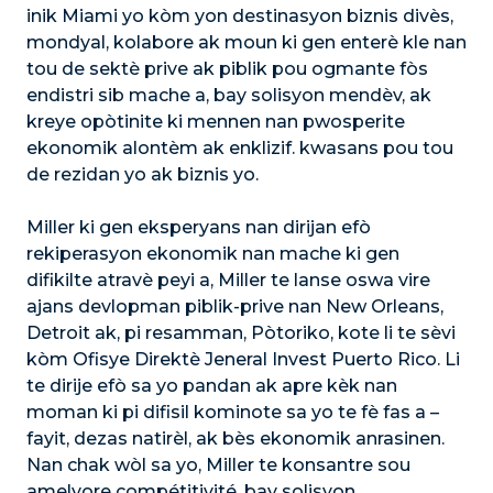
inik Miami yo kòm yon destinasyon biznis divès,
mondyal, kolabore ak moun ki gen enterè kle nan
tou de sektè prive ak piblik pou ogmante fòs
endistri sib mache a, bay solisyon mendèv, ak
kreye opòtinite ki mennen nan pwosperite
ekonomik alontèm ak enklizif. kwasans pou tou
de rezidan yo ak biznis yo.
Miller ki gen eksperyans nan dirijan efò
rekiperasyon ekonomik nan mache ki gen
difikilte atravè peyi a, Miller te lanse oswa vire
ajans devlopman piblik-prive nan New Orleans,
Detroit ak, pi resamman, Pòtoriko, kote li te sèvi
kòm Ofisye Direktè Jeneral Invest Puerto Rico. Li
te dirije efò sa yo pandan ak apre kèk nan
moman ki pi difisil kominote sa yo te fè fas a –
fayit, dezas natirèl, ak bès ekonomik anrasinen.
Nan chak wòl sa yo, Miller te konsantre sou
amelyore compétitivité, bay solisyon