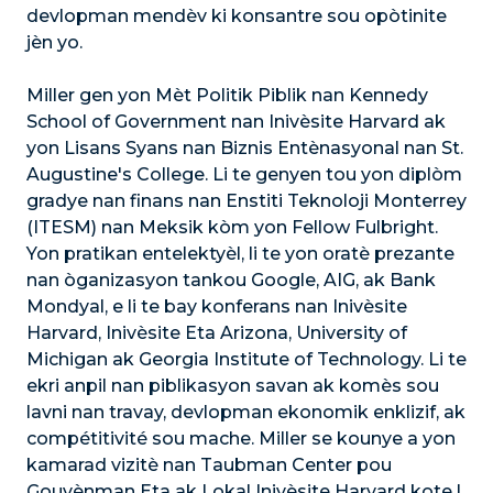
devlopman mendèv ki konsantre sou opòtinite
jèn yo.
Miller gen yon Mèt Politik Piblik nan Kennedy
School of Government nan Inivèsite Harvard ak
yon Lisans Syans nan Biznis Entènasyonal nan St.
Augustine's College. Li te genyen tou yon diplòm
gradye nan finans nan Enstiti Teknoloji Monterrey
(ITESM) nan Meksik kòm yon Fellow Fulbright.
Yon pratikan entelektyèl, li te yon oratè prezante
nan òganizasyon tankou Google, AIG, ak Bank
Mondyal, e li te bay konferans nan Inivèsite
Harvard, Inivèsite Eta Arizona, University of
Michigan ak Georgia Institute of Technology. Li te
ekri anpil nan piblikasyon savan ak komès sou
lavni nan travay, devlopman ekonomik enklizif, ak
compétitivité sou mache. Miller se kounye a yon
kamarad vizitè nan Taubman Center pou
Gouvènman Eta ak Lokal Inivèsite Harvard kote l