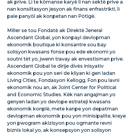
ak prive. Li te kòmanse karyè li nan sektè prive a
nan konsiltasyon jesyon ak finans enfrastrikti, li
pale panyòl ak konpetan nan Pòtigè.
Miller se tou Fondatè ak Direktè Jeneral
Ascendant Global, yon konpayi devlopman
ekonomik boutique ki konsantre sou bay
solisyon kwasans fonse pou ede ekonomi yo
soutni tèt yo, jwenn travay ak envestisman prive.
Ascendant Global te dirije divès inisyativ
ekonomik pou yon seri de kliyan ki gen ladan
Living Cities, Fondasyon Kellogg, Fon pou lavni
ekonomik nou an, ak Joint Center for Political
and Economic Studies. Kèk nan angajman yo
genyen ladan yo devlope estrateji kwasans
ekonomik konplè, mete kanpe yon depatman
devlopman ekonomik pou yon minisipalite, kreye
yon pwogram akizisyon pou ogmante revni
biznis lokal yo, ak konsepsyon yon solisyon