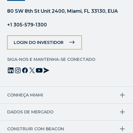
favor,
deixe
80 SW 8th St Unit 2400, Miami, FL 33130, EUA
este
campo
+1 305-579-1300
em
branco.
LOGIN DO INVESTIDOR
SIGA-NOS E MANTENHA-SE CONECTADO
CONHEÇA MIAMI
Setores-alvo
DADOS DE MERCADO
Aviação e aeroespacial
Finanças
Setores criativos
Economia
Ciências da Vida e Saúde
Força de trabalho e pipeline de talentos
CONSTRUIR COM BEACON