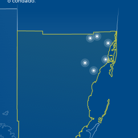
o condado.
Universidade
Barry
Universidade
Internacional
da
Flórida
Universidade
Memorial
da
Flórida
Faculdade
de
Miami
Dade
Universidade
St.
Thomas