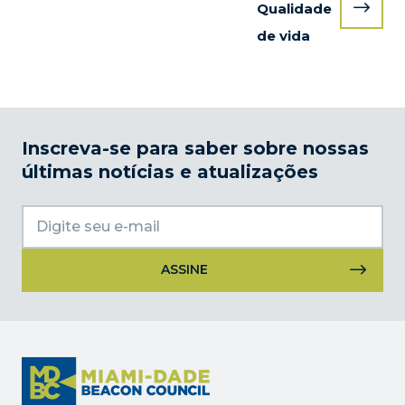
Qualidade
de vida
Inscreva-se para saber sobre nossas
últimas notícias e atualizações
Uso
do
Constant
Contact.
Por