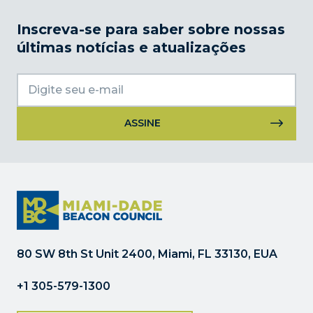
Inscreva-se para saber sobre nossas
últimas notícias e atualizações
Uso
do
Constant
Contact.
Por
favor,
deixe
80 SW 8th St Unit 2400, Miami, FL 33130, EUA
este
campo
+1 305-579-1300
em