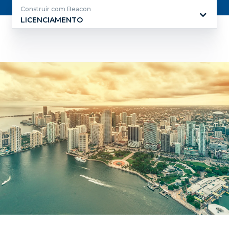
Construir com Beacon
LICENCIAMENTO
Construir
com
Beacon