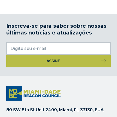
Inscreva-se para saber sobre nossas
últimas notícias e atualizações
Uso
do
Constant
Contact.
Por
favor,
deixe
80 SW 8th St Unit 2400, Miami, FL 33130, EUA
este