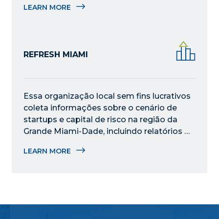
LEARN MORE
em todo o condado de Miami-Dade.
REFRESH MIAMI
Essa organização local sem fins lucrativos 
coleta informações sobre o cenário de 
startups e capital de risco na região da 
Grande Miami-Dade, incluindo relatórios 
anuais que fornecem dados quantitativos 
LEARN MORE
e qualitativos sobre nosso ecossistema 
de inovação.