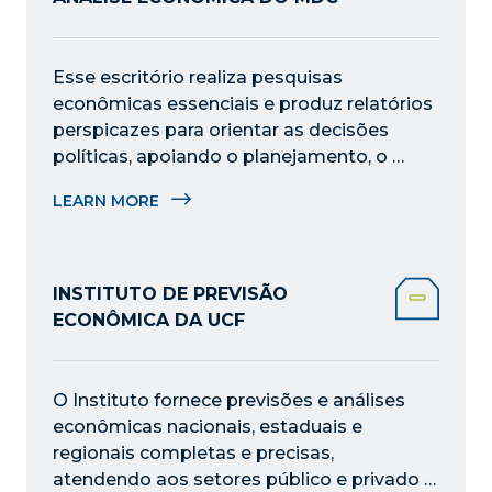
Esse escritório realiza pesquisas 
econômicas essenciais e produz relatórios 
perspicazes para orientar as decisões 
políticas, apoiando o planejamento, o 
desenvolvimento econômico e as finanças 
LEARN MORE
para o crescimento do condado.
INSTITUTO DE PREVISÃO
ECONÔMICA DA UCF
O Instituto fornece previsões e análises 
econômicas nacionais, estaduais e 
regionais completas e precisas, 
atendendo aos setores público e privado 