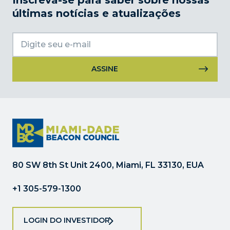
Inscreva-se para saber sobre nossas
últimas notícias e atualizações
Uso
do
Constant
Contact.
Por
favor,
deixe
80 SW 8th St Unit 2400, Miami, FL 33130, EUA
este
campo
+1 305-579-1300
em
branco.
LOGIN DO INVESTIDOR