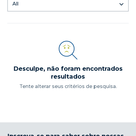
navegação
All
palavra-
de
chave.
visualizações
Desculpe, não foram encontrados
resultados
Tente alterar seus critérios de pesquisa.