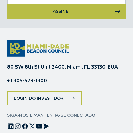
Uso
do
Constant
Contact.
Por
favor,
deixe
80 SW 8th St Unit 2400, Miami, FL 33130, EUA
este
campo
+1 305-579-1300
em
branco.
LOGIN DO INVESTIDOR
SIGA-NOS E MANTENHA-SE CONECTADO