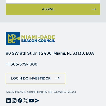
Uso
do
Constant
Contact.
Por
favor,
deixe
80 SW 8th St Unit 2400, Miami, FL 33130, EUA
este
campo
+1 305-579-1300
em
branco.
LOGIN DO INVESTIDOR
SIGA-NOS E MANTENHA-SE CONECTADO