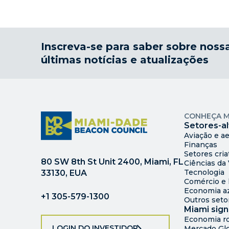
Inscreva-se para saber sobre noss
últimas notícias e atualizações
CONHEÇA M
Setores-a
Aviação e a
Finanças
Setores cria
80 SW 8th St Unit 2400, Miami, FL
Ciências da
Tecnologia
33130, EUA
Comércio e l
Economia az
+1 305-579-1300
Outros seto
Miami sign
Economia r
LOGIN DO INVESTIDOR
Mercado Glo