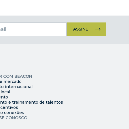
Uso
do
Constant
Contact.
Por
favor,
ondado
deixe
níveis
este
R COM BEACON
campo
de mercado
o internacional
em
local
branco.
ento
to e treinamento de talentos
ncentivos
do conexões
SE CONOSCO