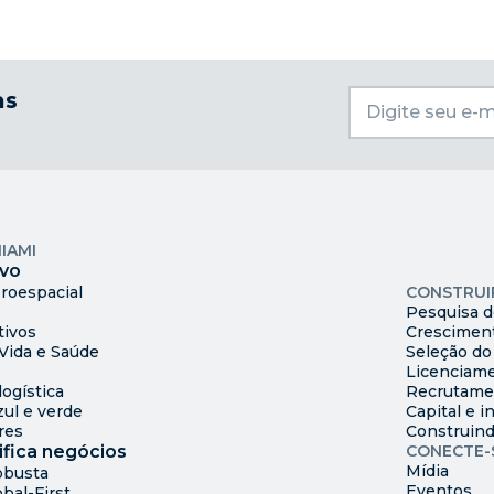
as
IAMI
Comércio
Mapa do c
lvo
Sites dispo
eroespacial
CONSTRUI
Pesquisa 
tivos
Cresciment
 Vida e Saúde
Seleção do 
Licenciam
ogística
Recrutamen
ul e verde
Capital e i
res
Construin
ifica negócios
CONECTE-
Mídia
obusta
Eventos
bal-First