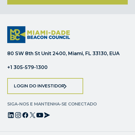
Uso
do
Constant
Contact.
Por
favor,
deixe
80 SW 8th St Unit 2400, Miami, FL 33130, EUA
este
campo
+1 305-579-1300
em
branco.
LOGIN DO INVESTIDOR
SIGA-NOS E MANTENHA-SE CONECTADO