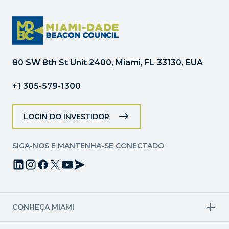
Constant
Contact.
Por
favor,
deixe
80 SW 8th St Unit 2400, Miami, FL 33130, EUA
este
campo
+1 305-579-1300
em
branco.
LOGIN DO INVESTIDOR
SIGA-NOS E MANTENHA-SE CONECTADO
CONHEÇA MIAMI
Setores-alvo