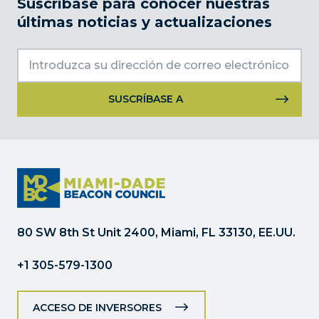
Suscríbase para conocer nuestras
últimas noticias y actualizaciones
Uso
de
Constant
Contact.
Por
favor,
deje
80 SW 8th St Unit 2400, Miami, FL 33130, EE.UU.
este
campo
+1 305-579-1300
en
blanco.
ACCESO DE INVERSORES