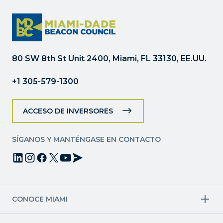
Constant
Contact.
Por
favor,
deje
80 SW 8th St Unit 2400, Miami, FL 33130, EE.UU.
este
campo
+1 305-579-1300
en
blanco.
ACCESO DE INVERSORES
SÍGANOS Y MANTÉNGASE EN CONTACTO
CONOCE MIAMI
Industrias objetivo