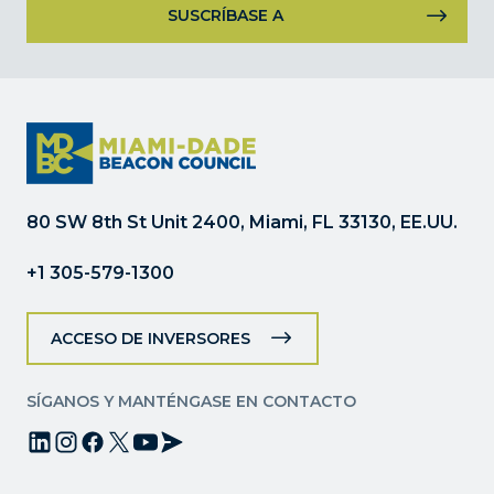
Uso
de
Constant
Contact.
Por
favor,
deje
80 SW 8th St Unit 2400, Miami, FL 33130, EE.UU.
este
campo
+1 305-579-1300
en
blanco.
ACCESO DE INVERSORES
SÍGANOS Y MANTÉNGASE EN CONTACTO