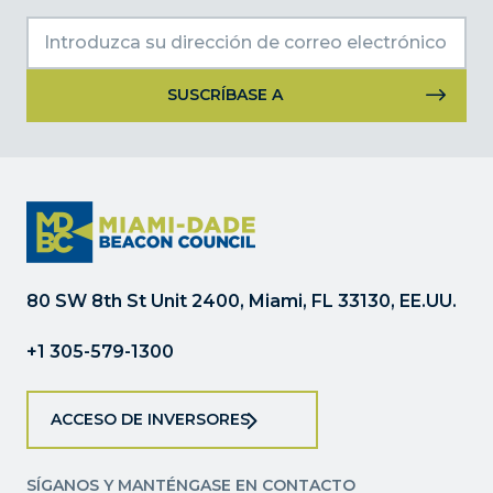
Uso
de
Constant
Contact.
Por
favor,
deje
80 SW 8th St Unit 2400, Miami, FL 33130, EE.UU.
este
campo
+1 305-579-1300
en
blanco.
ACCESO DE INVERSORES
SÍGANOS Y MANTÉNGASE EN CONTACTO