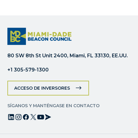
de
Constant
Contact.
Por
favor,
deje
este
campo
80 SW 8th St Unit 2400, Miami, FL 33130, EE.UU.
en
blanco.
+1 305-579-1300
ACCESO DE INVERSORES
SÍGANOS Y MANTÉNGASE EN CONTACTO