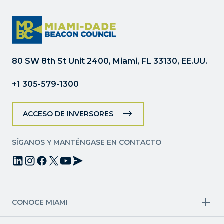
Constant
Contact.
Por
favor,
deje
80 SW 8th St Unit 2400, Miami, FL 33130, EE.UU.
este
campo
+1 305-579-1300
en
blanco.
ACCESO DE INVERSORES
SÍGANOS Y MANTÉNGASE EN CONTACTO
CONOCE MIAMI
Industrias objetivo